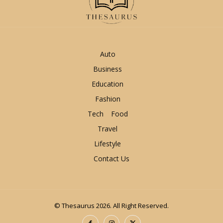
Auto
Business
Education
Fashion
Tech
Food
Travel
Lifestyle
Contact Us
© Thesaurus 2026. All Right Reserved.