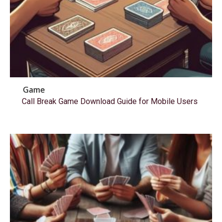
Game
Call Break Game Download Guide for Mobile Users