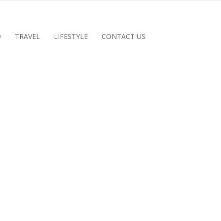
D
TRAVEL
LIFESTYLE
CONTACT US